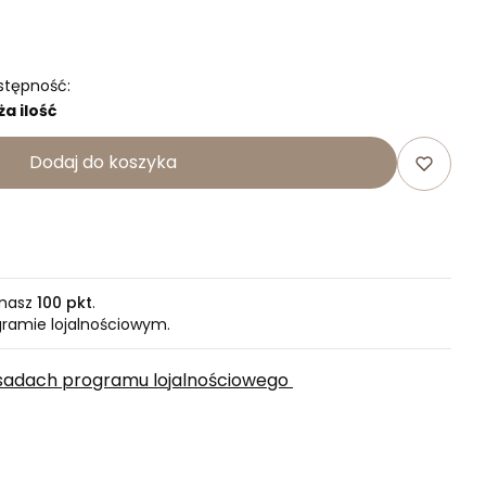
stępność:
ża ilość
Dodaj do koszyka
ymasz
100 pkt
.
gramie lojalnościowym.
zasadach programu lojalnościowego