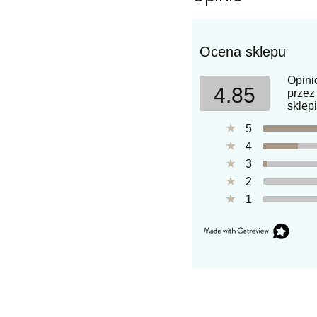
Ocena sklepu
Opini
4.85
przez
sklepi
5
4
3
2
1