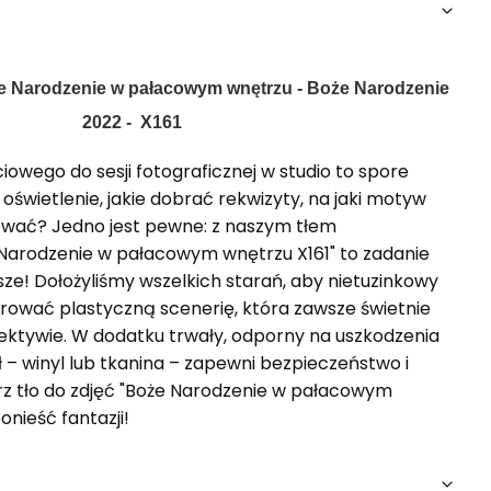
że Narodzenie w pałacowym wnętrzu - Boże Narodzenie
2022 - X161
iowego do sesji fotograficznej w studio to spore
oświetlenie, jakie dobrać rekwizyty, na jaki motyw
ować? Jedno jest pewne: z naszym tłem
Narodzenie w pałacowym wnętrzu X161" to zadanie
ze! Dołożyliśmy wszelkich starań, aby nietuzinkowy
ować plastyczną scenerię, która zawsze świetnie
iektywie. W dodatku trwały, odporny na uszkodzenia
– winyl lub tkanina – zapewni bezpieczeństwo i
z tło do zdjęć "Boże Narodzenie w pałacowym
ponieść fantazji!