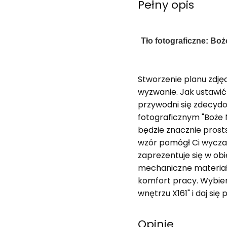
Pełny opis
Tło fotograficzne: Bo
Stworzenie planu zdjęc
wyzwanie. Jak ustawić 
przywodni się zdecyd
fotograficznym "Boże 
będzie znacznie prosts
wzór pomógł Ci wyczar
zaprezentuje się w ob
mechaniczne materiał 
komfort pracy. Wybier
wnętrzu X161" i daj się 
Opinie