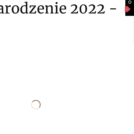
arodzenie 2022 -
uktu:
ogą różnić się ceną