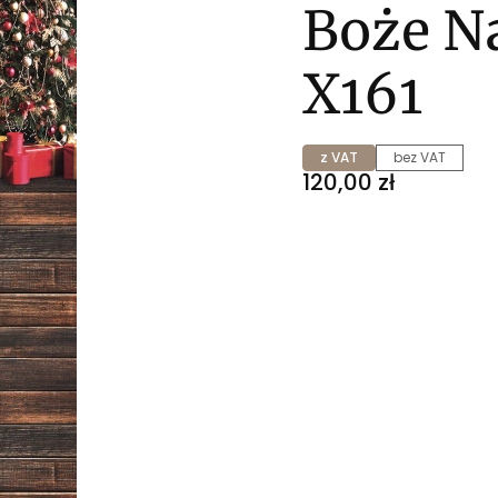
Boże N
X161
z VAT
bez VAT
Cena
120,00 zł
Wybierz wariant prod
Poszczególne warianty m
*
ROZMIAR
Wybierz
*
WYKOŃCZENIE