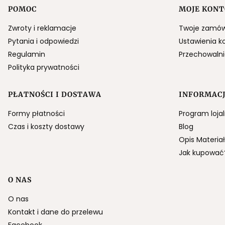
POMOC
MOJE KONT
Linki w stopce
Zwroty i reklamacje
Twoje zamów
Pytania i odpowiedzi
Ustawienia k
Regulamin
Przechowaln
Polityka prywatności
PŁATNOŚCI I DOSTAWA
INFORMAC
Formy płatności
Program loja
Czas i koszty dostawy
Blog
Opis Materia
Jak kupować
O NAS
O nas
Kontakt i dane do przelewu
Facebook