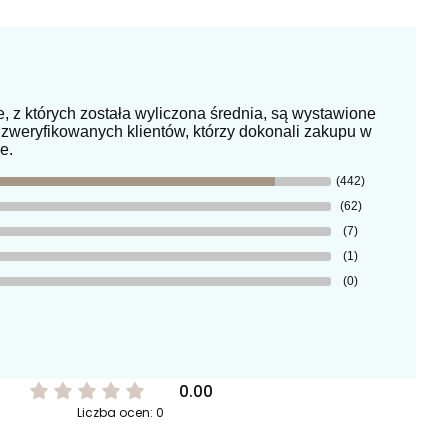
e, z których została wyliczona średnia, są wystawione
 zweryfikowanych klientów, którzy dokonali zakupu w
e.
(442)
(62)
(7)
(1)
(0)
0.00
Liczba ocen: 0