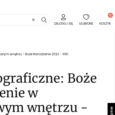
Produkt
Wyczyść
Szukaj
ZALOGUJ SIĘ
ULUBIONE
KOSZYK
cowym wnętrzu - Boże Narodzenie 2022 - X161
ograficzne: Boże
enie w
wym wnętrzu -
Opinie