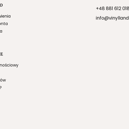
O
+48 881 612 01
ienia
info@vinylland
onta
ia
JE
lnościowy
łów
?