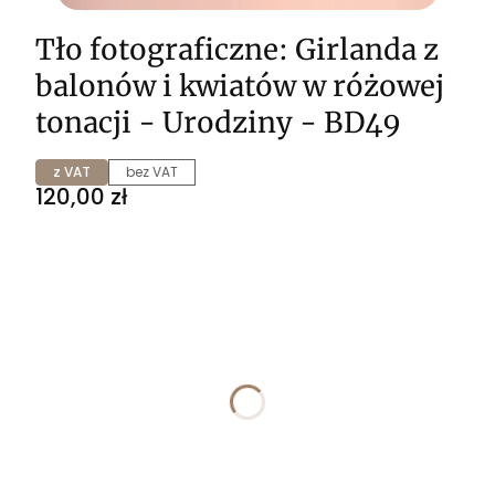
Tło fotograficzne: Girlanda z
balonów i kwiatów w różowej
tonacji - Urodziny - BD49
z VAT
bez VAT
Cena
120,00 zł
Wybierz wariant produktu:
Poszczególne warianty mogą różnić się ceną
*
ROZMIAR
Wybierz
*
WYKOŃCZENIE