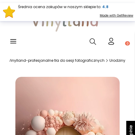
Średnia ocena zakupów w naszym sklepie to:
4.8
Made with GetReview
Otwórz wyszukiwark
Produ
Vinylland-profesjonalne tła do sesji fotograficznych
Urodziny
Opinie