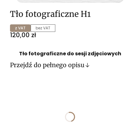
Tło fotograficzne H1
z VAT
bez VAT
Cena
120,00 zł
Tło fotograficzne do sesji zdjęciowych
Przejdź do pełnego opisu
Wybierz wariant produktu:
Poszczególne warianty mogą różnić się ceną
*
ROZMIAR
Wybierz
*
WYKOŃCZENIE