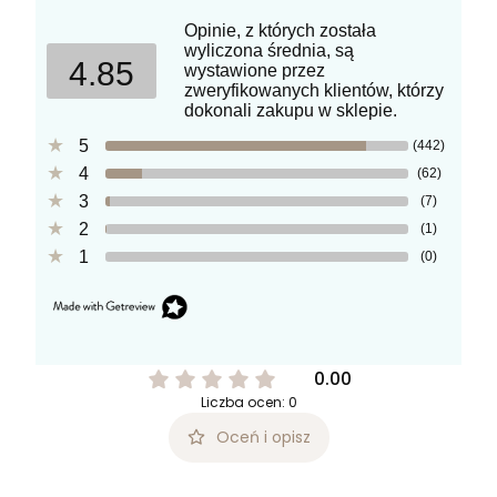
Opinie, z których została
wyliczona średnia, są
4.85
wystawione przez
zweryfikowanych klientów, którzy
dokonali zakupu w sklepie.
5
(442)
4
(62)
3
(7)
2
(1)
1
(0)
0.00
Liczba ocen: 0
Oceń i opisz