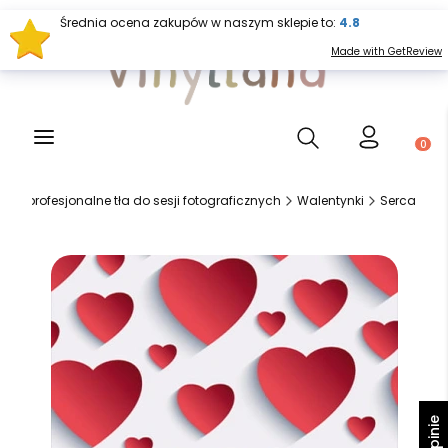
Średnia ocena zakupów w naszym sklepie to:
4.8
Made with GetReview
Otwórz wyszukiwark
Produ
and-profesjonalne tła do sesji fotograficznych
Walentynki
Serca
Opinie