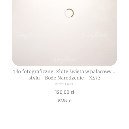
Tło fotograficzne: Złote święta w pałacowym
stylu - Boże Narodzenie - X432
VINYLLAND
Cena
120,00 zł
Cena
97,56 zł