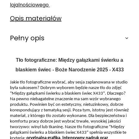
lojalnościowego
Opis materiałów
Pełny opis
Tło fotograficzne: Między gałązkami świerku a
blaskiem świec - Boże Narodzenie 2025 - X433
Jakie tło fotograficzne wybrać, aby sesja zaplanowana w studio
była sukcesem? Dobrym wyborem będzie nasze tło do zdjęć
"Między gałązkami świerku a blaskiem świec X433". Dlaczego?
Na pewno niebagatelne znaczenie ma sam wzór wybranego
produktu. Powinien być on estetyczny, nietuzinkowy, dobrze
korespondujący z tematyką sesji. Poza tym, istotny jest również
materiał, z którego tło zostało wykonane. Dla bezpieczeństwa i
komfortu pracy dobrze jest wybrać trwałe, wysokiej jakości
tworzywo: winyl lub tkaninę. Nasze tło fotograficzne "Między
gałązkami świerku a blaskiem świec X433" spełnia wszystkie te
kryteria:
oryginalna grafika, intensywny nadruk oraz