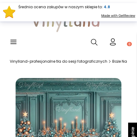
Średnia ocena zakupów w naszym sklepie to:
4.8
Made with GetReview
Otwórz wyszukiwark
Produ
Vinylland-profesjonalne tła do sesji fotograficznych
Boże Narodze
Opinie