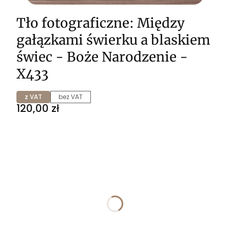
Tło fotograficzne: Między
gałązkami świerku a blaskiem
świec - Boże Narodzenie -
X433
z VAT
bez VAT
Cena
120,00 zł
Wybierz wariant produktu:
Poszczególne warianty mogą różnić się ceną
*
ROZMIAR
Wybierz