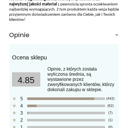
najwyższej jakości materiał
z pewnością sprosta oczekiwaniom
najbardziej wymagających. Z tym produktem każda sesja będzie
przyjemnym doświadczeniem zarówno dla Ciebie, jak i Twoich
klientów!
Opinie
Ocena sklepu
Opinie, z których została
wyliczona średnia, są
4.85
wystawione przez
zweryfikowanych klientów, którzy
dokonali zakupu w sklepie.
5
(442)
4
(62)
3
(7)
2
(1)
1
(0)