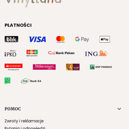
PŁATNOŚCI
Linki w stopce
POMOC
Zwroty i reklamacje
Pytania i odpowiedzi