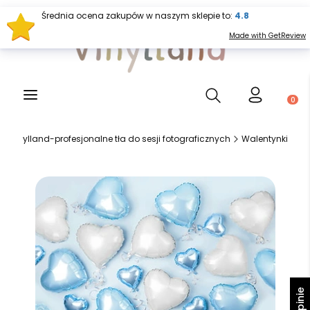
Średnia ocena zakupów w naszym sklepie to:
4.8
Made with GetReview
Otwórz wyszukiwark
Produ
Vinylland-profesjonalne tła do sesji fotograficznych
Walentynki
Opinie