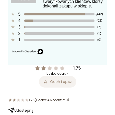
zweryfikowanych klientów, którzy
dokonali zakupu w sklepie.
5
(442)
4
(62)
3
(7)
2
(1)
1
(0)
1.75
Liczba ocen: 4
Oceń i opisz
1.75
(Oceny: 4 Recenzje: 0)
Udostępnij