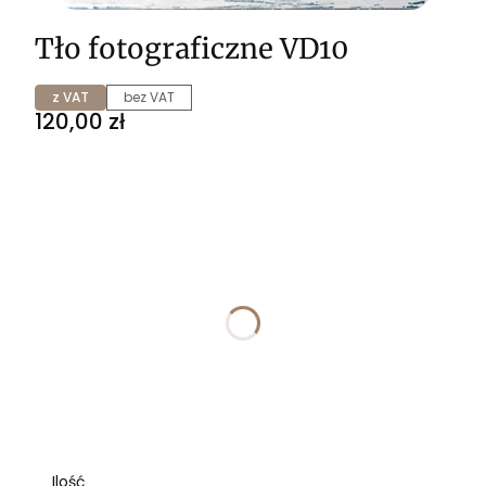
Tło fotograficzne VD10
z VAT
bez VAT
Cena
120,00 zł
Wybierz wariant produktu:
Poszczególne warianty mogą różnić się ceną
*
ROZMIAR
Wybierz
*
WYKOŃCZENIE
Wybierz
Ilość