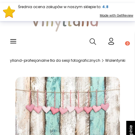
Średnia ocena zakupów w naszym sklepie to:
4.8
Made with GetReview
Otwórz wyszukiwark
Produ
Vinylland-profesjonalne tła do sesji fotograficznych
Walentynki
Opinie