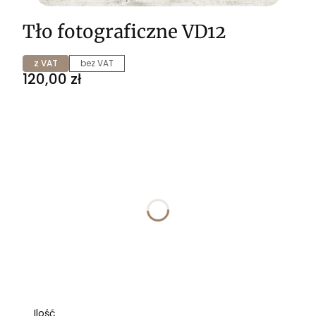
Tło fotograficzne VD12
z VAT
bez VAT
Cena
120,00 zł
Wybierz wariant produktu:
Poszczególne warianty mogą różnić się ceną
*
ROZMIAR
Wybierz
*
WYKOŃCZENIE
Wybierz
Ilość