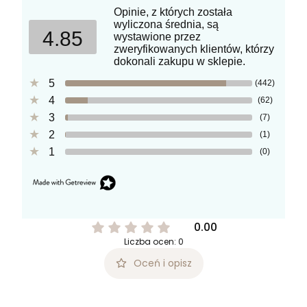
Opinie, z których została
wyliczona średnia, są
4.85
wystawione przez
zweryfikowanych klientów, którzy
dokonali zakupu w sklepie.
5
(442)
4
(62)
3
(7)
2
(1)
1
(0)
0.00
Liczba ocen: 0
Oceń i opisz