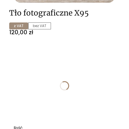
Tło fotograficzne X95
z VAT
bez VAT
Cena
120,00 zł
Wybierz wariant produktu:
Poszczególne warianty mogą różnić się ceną
*
ROZMIAR
Wybierz
*
WYKOŃCZENIE
Wybierz
Ilość