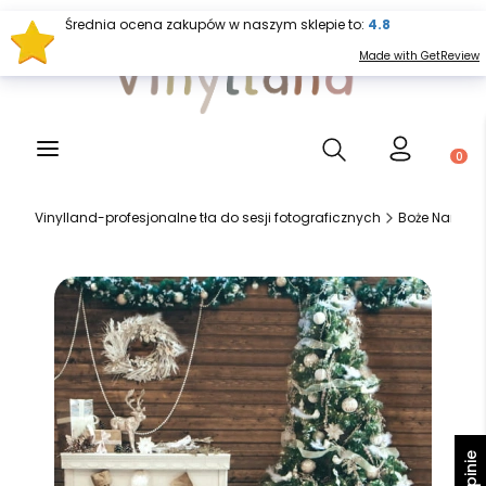
Średnia ocena zakupów w naszym sklepie to:
4.8
Made with GetReview
Otwórz wyszukiwark
Produ
Vinylland-profesjonalne tła do sesji fotograficznych
Boże Narodze
Opinie