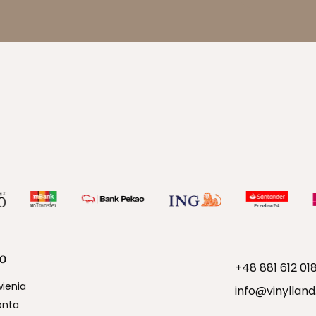
O
+48 881 612 01
ienia
info@vinylland
onta