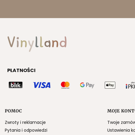
PŁATNOŚCI
POMOC
MOJE KONT
Linki w stopce
Zwroty i reklamacje
Twoje zamów
Pytania i odpowiedzi
Ustawienia k