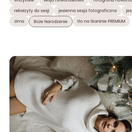
Wszystkie
sesja noworodkowa
fotografia noworo
rekwizyty do sesji
jesienna sesja fotograficzna
jes
zima
tło na tkaninie PREMIUM
Boże Narodzenie