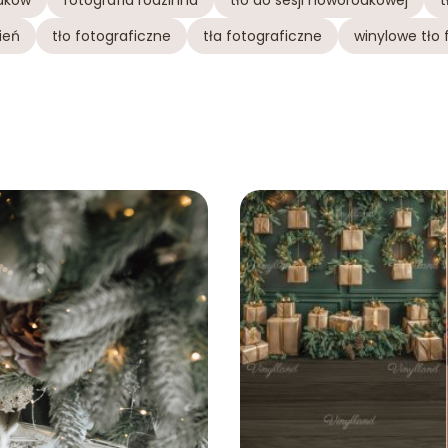
dków
fotografia rodzinna
tło do sesji noworodkowej
t
ień
tło fotograficzne
tła fotograficzne
winylowe tło 