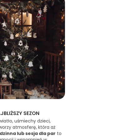
AJBLIŻSZY SEZON
iatło, uśmiechy dzieci,
worzy atmosferę, która aż
dzinna lub sesja dla par
to
 emocji i wspomnień w