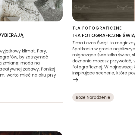
TŁA FOTOGRAFICZNE
WYBIERAJĄ
TŁA FOTOGRAFICZNE ŚWIĄ
Zima i czas Świąt to magiczn
Spotkania w gronie najbliższy
wyjątkowy klimat. Pary,
migoczące światełka świec, sk
otografów, by zatrzymać
doznania możesz przywołać, w
ną zmianę: moda na
fotograficznej. W najnowszej 
i kreatywnej zabawy. Poniżej
inspirujące scenerie, które 
em, warto mieć na oku przy
Boże Narodzenie