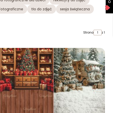
ła fotograficzne dla dzieci
rekwizyty do zdjęć
fotograficzne
tło do zdjęć
sesja świąteczna
Strona
z 1