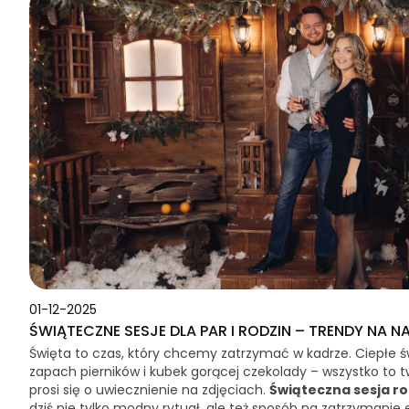
01-12-2025
ŚWIĄTECZNE SESJE DLA PAR I RODZIN – TRENDY NA N
Święta to czas, który chcemy zatrzymać w kadrze. Ciepłe św
zapach pierników i kubek gorącej czekolady – wszystko to t
prosi się o uwiecznienie na zdjęciach.
Świąteczna sesja ro
dziś nie tylko modny rytuał, ale też sposób na zatrzymanie