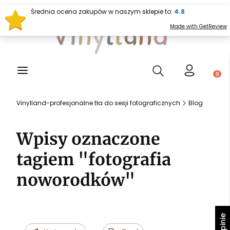
Średnia ocena zakupów w naszym sklepie to:
4.8
Made with GetReview
Otwórz wyszukiwark
Produ
Vinylland-profesjonalne tła do sesji fotograficznych
Blog
Wpisy oznaczone
tagiem "fotografia
noworodków"
Opinie